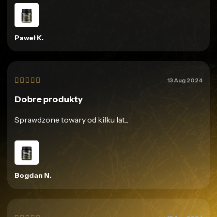
Paweł K.





13 Aug 2024
Dobre produkty
Sprawdzone towary od kilku lat...
Bogdan N.