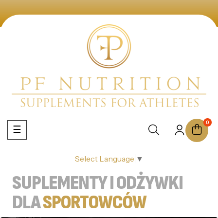
0
Toggle
☰
navigation
Select Language
▼
SUPLEMENTY I ODŻYWKI
DLA
SPORTOWCÓW