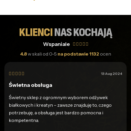
KLIENCI
NAS KOCHAJĄ
Wspaniale





4.8
w skali od 0-5
na podstawie 1132
ocen





13 Aug 2024
Świetna obsługa
Świetny sklep z ogromnym wyborem odżywek
białkowych i kreatyn – zawsze znajduję to, czego
potrzebuję, a obsługa jest bardzo pomocna i
kompetentna.