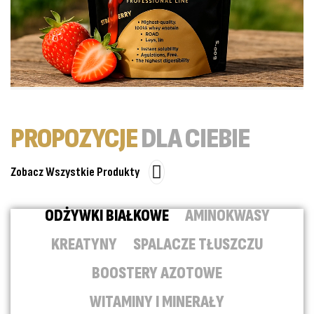
PROPOZYCJE
DLA CIEBIE
Zobacz Wszystkie Produkty
ODŻYWKI BIAŁKOWE
AMINOKWASY
KREATYNY
SPALACZE TŁUSZCZU
BOOSTERY AZOTOWE
WITAMINY I MINERAŁY