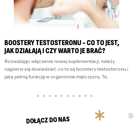
BOOSTERY TESTOSTERONU - CO TO JEST,
JAK DZIAŁAJĄ I CZY WARTO JE BRAĆ?
Rozważając włączenie nowej suplementacji, należy
najpierw się dowiedzieć, co to są boostery testosteronu i
jaką pełnią funkcję w organizmie mężczyzny. Te...
DOŁĄCZ DO N
ŁĄCZ DO NAS