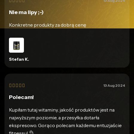





13 Aug 2024
Nie ma lipy ;-)
Konkretne produkty za dobrą cenę
Stefan K.





13 Aug 2024
Polecam!
Kupiłam tutaj witaminy, jakość produktów jest na
najwyższym poziomie, a przesyłka dotarła
ekspresowo. Gorąco polecam każdemu entuzjaście
fitnessu! 👌