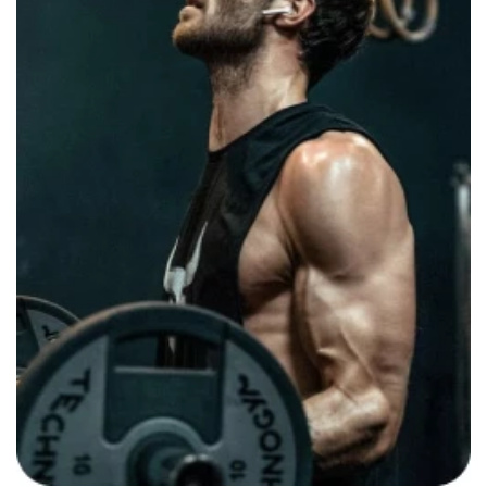
płynnych. Każdy oferowany przez nas shaker posiada
wewnętrzne sitko, które błyskawicznie rozbija grudki w
każdym szejku. Te produkty przeznaczone dla
sportowców bez problemu znoszą mycie w zmywarkach
oraz niskie temperatury w lodówkach. Wytrzymują one
także podgrzewanie w mikrofalówkach, co czyni je
niezwykle uniwersalnym elementem wyposażenia każdego
klienta.
Obok akcesoriów posiadamy preparaty wspomagające
męską gospodarkę hormonalną. Proponowane przez nas
boostery testosteronu prezentujemy w sklepie jako
propozycje dla osób szukających naturalnego
wzmocnienia organizmu. Produkty z tej kategorii
pomagają w utrzymaniu witalności oraz poprawie nastroju
przy dużej ilości stresu i ciężkich treningach.
Zachęcamy do przejrzenia oferty suplementów diety dla
sportowców z naszego sklepu internetowego i złożenia
zamówienia!