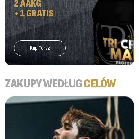
2 AAKG
pozbywaniu się zapasów zgromadzonych pod skórą.
+ 1 GRATIS
Przygotowaliśmy mieszanki, które bazują na synefrynie i l-
karnitynie, ułatwiając tym samym codzienne dbanie o linię.
Odżywki odchudzające dla sportowców idealnie wpisują
się w plan osób chcących wyostrzyć rzeźbę przed
zawodami lub latem. Każdy słoik ma dokładnie wyliczoną
dawkę substancji, które stymulują organizm do
Kup Teraz
korzystania z tkanki tłuszczowej jako źródła energii.
W ofercie PF Nutrition znajdują się również preparaty
łagodniejsze, bez silnego pobudzenia kawowego. Te
konkretne produkty przeznaczone dla sportowców
ZAKUPY WEDŁUG
CELÓW
pozwalają na modelowanie sylwetki przy jednoczesnym
zachowaniu dobrego samopoczucia. Dobieramy
receptury tak, aby przejście przez okres redukcji było dla
każdego klienta jak najmniej uciążliwe.
Boostery testosteronu i akcesoria ze
sklepu dla aktywnych
W naszym asortymencie dbamy o dostępność
przedmiotów ułatwiających przygotowywanie posiłków