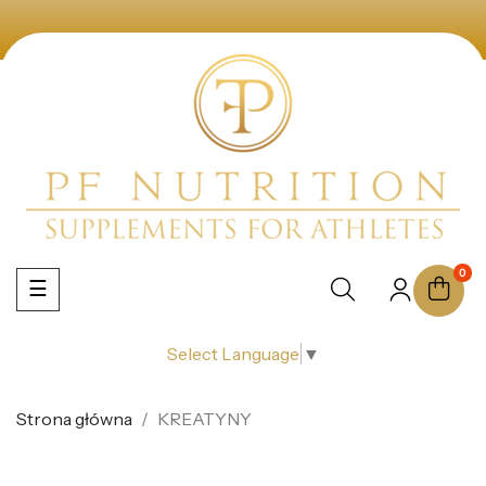
0
Toggle
☰
navigation
Select Language
▼
Strona główna
KREATYNY