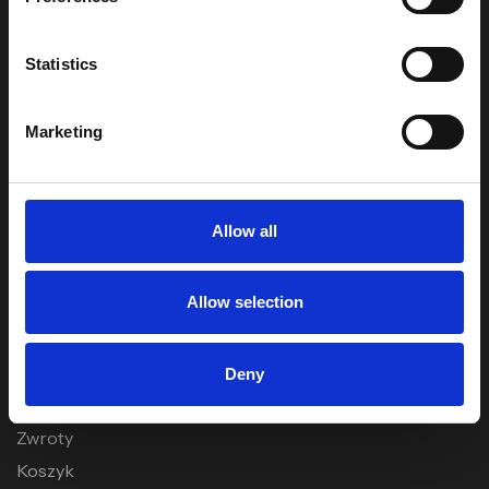
+48 61 646 0359
Statistics
office@pfnutrition.pl
Marketing
formularz
Allow all
OBSŁUGA KLIENTA
Allow selection
Pomoc
Moje konto
Deny
Zamówienia
Zwroty
Koszyk