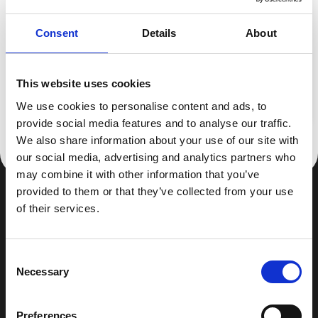
Brak dostępnych produktów.
Bądźcie czujni! W tym miejscu zostanie
Consent
Details
About
wyświetlonych więcej produktów w miarę ich
dodawania.
This website uses cookies
search
We use cookies to personalise content and ads, to
provide social media features and to analyse our traffic.
We also share information about your use of our site with
our social media, advertising and analytics partners who
may combine it with other information that you’ve
provided to them or that they’ve collected from your use
of their services.
Consent
Necessary
Selection
Preferences