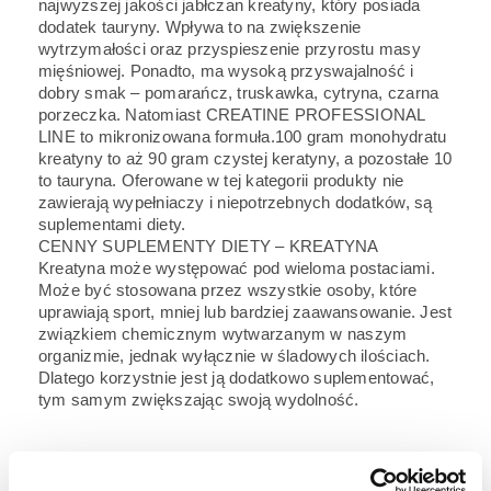
najwyższej jakości jabłczan kreatyny, który posiada
dodatek tauryny. Wpływa to na zwiększenie
wytrzymałości oraz przyspieszenie przyrostu masy
mięśniowej. Ponadto, ma wysoką przyswajalność i
dobry smak – pomarańcz, truskawka, cytryna, czarna
porzeczka. Natomiast CREATINE PROFESSIONAL
LINE to mikronizowana formuła.100 gram monohydratu
kreatyny to aż 90 gram czystej keratyny, a pozostałe 10
to tauryna. Oferowane w tej kategorii produkty nie
zawierają wypełniaczy i niepotrzebnych dodatków, są
suplementami diety.
CENNY SUPLEMENTY DIETY – KREATYNA
Kreatyna może występować pod wieloma postaciami.
Może być stosowana przez wszystkie osoby, które
uprawiają sport, mniej lub bardziej zaawansowanie. Jest
związkiem chemicznym wytwarzanym w naszym
organizmie, jednak wyłącznie w śladowych ilościach.
Dlatego korzystnie jest ją dodatkowo suplementować,
tym samym zwiększając swoją wydolność.